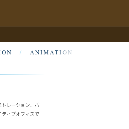
ON
/
ANIMATION
/
WEB DESIG
ストレーション、パ
イティブオフィスで