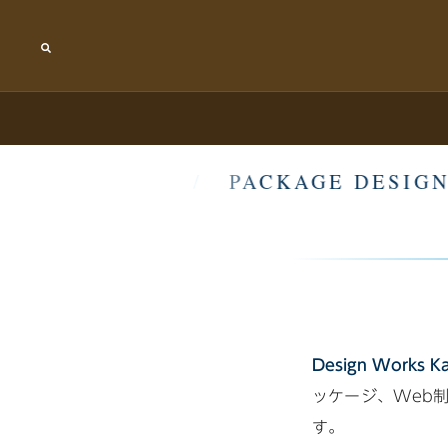
コ
ン
検
テ
索
ン
ツ
へ
ス
キ
HIC DESIGN
/
PACKAGE DESIGN
ッ
プ
Design Works K
ッケージ、Web
す。